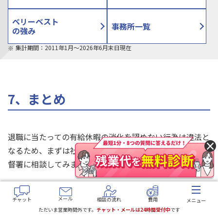
ベリーベスト
事務所一覧
の強み
集計期間：2011年1月〜2026年6月末日現在
7、まとめ
退職に当たっての有給休暇の消化を認めない行為は違法と
×
なるため、まずは社内の担当部署、労働組合、労働基準監
督署に相談してみましょう。
ただし、それでも有給消化を拒否する会社もあるかもしれ
メール
チャット
相談の流れ
費用
メニュー
ませんし、労働基準監督署は多くの労働者から相談を受け
ただいま営業時間外です。
チャット・メールは24時間受付中
です