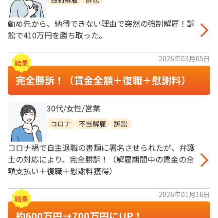
勤め先から、納得できない理由で突然の強制解雇！訴
訟で410万円を勝ち取った。
2026年03月05日
完全勝訴！（賃金全額＋復職＋慰謝料）
30代/女性/営業
コロナ
不当解雇
訴訟
コロナ禍で自主退職の書類に署名させられたが、弁護
士の対応により、完全勝訴！（解雇期間中の賃金の全
額支払い＋復職＋慰謝料獲得）
2026年01月16日
約600万円→700万円にUP！