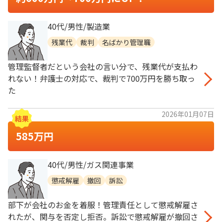
40代/男性/製造業
残業代
裁判
名ばかり管理職
管理監督者だという会社の言い分で、残業代が支払わ
れない！弁護士の対応で、裁判で700万円を勝ち取っ
た
2026年01月07日
585万円
40代/男性/ガス関連事業
懲戒解雇
撤回
訴訟
部下が会社のお金を着服！管理責任として懲戒解雇さ
れたが、関与を否定し拒否。訴訟で懲戒解雇が撤回さ