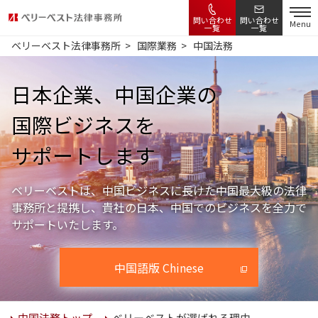
問い合わせ
問い合わせ
Menu
一覧
一覧
ベリーベスト法律事務所
国際業務
中国法務
日本企業、中国企業の
国際ビジネスを
サポートします
ベリーベストは、中国ビジネスに長けた中国最大級の法律
事務所と提携し、
貴社の日本、中国でのビジネスを全力で
サポートいたします。
中国語版 Chinese
ベリーベストが選ばれる理由
中国法務トップ