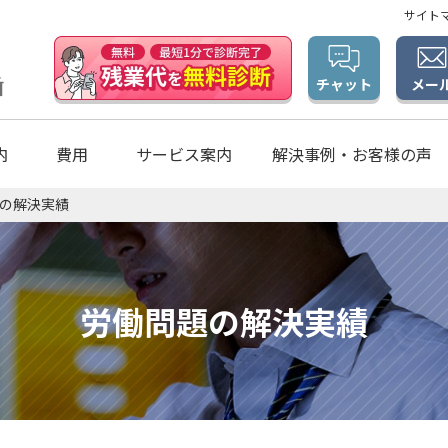
サイト
メー
チャット
内
費用
サービス案内
解決事例・お客様の声
の解決実績
労働問題の解決実績