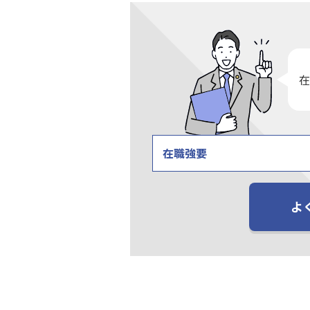
在
在職強要
よ