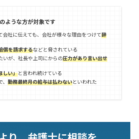
のような方が対象です
て会社に伝えても、会社が様々な理由をつけて
辞
賠償を請求する
などと脅されている
たいが、社長や上司にからの
圧力があり言い出せ
ほしい」
と言われ続けている
で、
勤務最終月の給与は払わない
といわれた
むより、弁護士に相談を