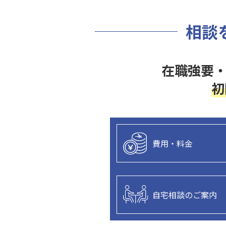
相談
在職強要
初
費用・料金
自宅相談のご案内