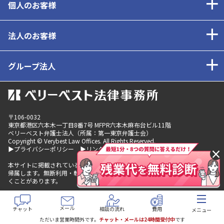
個人のお客様
法人のお客様
グループ法人
〒106-0032
東京都
港区六本木一丁目8番7号 MFPR六本木麻布台ビル11階
ベリーベスト弁護士法人（所属：第一東京弁護士会）
Copyright © Verybest Law Offices. All Rights Reserved.
▶プライバシーポリシー
▶リンクポリシー
×
本サイトに掲載されているコンテンツの著作権は、ベリーベストグループに
帰属します。無断利用・転載を発見した場合は、法的措置を取らせていただ
くことがあります。
メール
チャット
相談の流れ
費用
メニュー
ただいま営業時間外です。
チャット・メールは24時間受付中
です