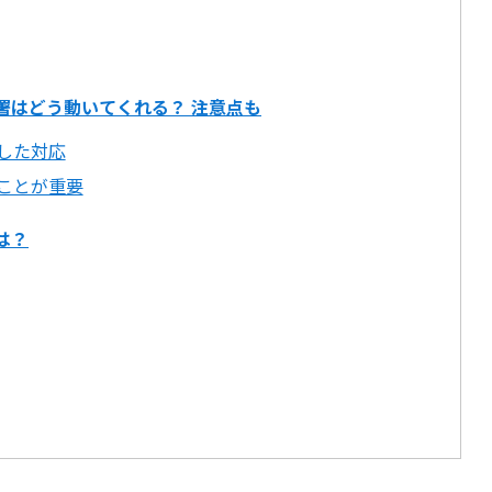
署はどう動いてくれる？ 注意点も
した対応
ことが重要
は？