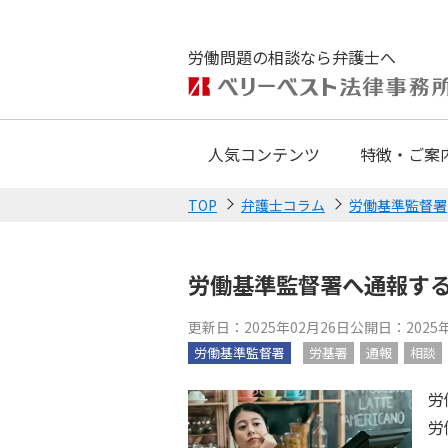
労働問題の相談なら弁護士へ
人気コンテンツ
特徴・ご案
TOP
弁護士コラム
労働基準監督署
労働基準監督署へ通報す
更新日：2025年02月26日
公開日：2025年
労働基準監督署
労基署
通報
相談
労
労