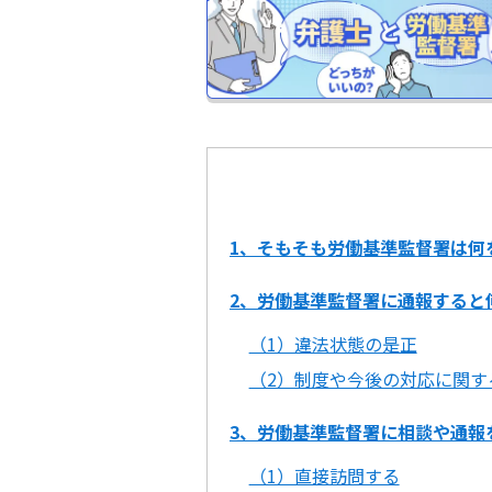
1、そもそも労働基準監督署は何
2、労働基準監督署に通報すると
（1）違法状態の是正
（2）制度や今後の対応に関す
3、労働基準監督署に相談や通報
（1）直接訪問する