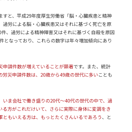
ますと、平成29年度厚生労働省「脳・心臓疾患と精神
、過労による脳・心臓疾患又はそれに基づく死亡を原
40件、過労による精神障害又はそれに基づく自殺を原因
2件となっており、これらの数字は年々増加傾向にあり
災申請件数が増えていることが顕著
です。また、統計
の労災申請件数は、20歳から49歳の世代に多い
ことも
、
いま会社で働き盛りの20代～40代の世代の中で、過
いる方がこれだけいて、さらに実際に身体に変調をき
軍ともいえる方は、もっとたくさんいるであろう
、と