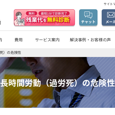
サイト
メー
チャット
内
費用
サービス案内
解決事例・お客様の声
死）の危険性
長時間労動（過労死）の危険性