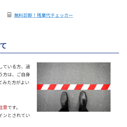
無料診断！残業代チェッカー
て
している方、過
う方は、ご自身
てみた方がよい
注意
です。
インとされてい