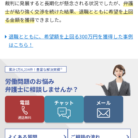
裁判に発展すると長期化が懸念される状況でしたが、
弁護
士が粘り強く交渉を続けた結果、退職とともに希望を上回
る金額を獲得
できました。
退職とともに、希望額を上回る300万円を獲得した事例
はこちら！
※
累計1万6,234件！豊富な解決実績
労働問題のお悩み
弁護士に相談しませんか？
電話
チャット
メール
通話無料
よくある質問
ご相談の流れ