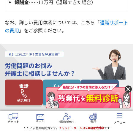
報酬金
……11万円（退職できた場合）
なお、詳しい費用体系については、こちら「
退職サポート
の費用
」をご参照ください。
※
累計1万6,234件！豊富な解決実績
労働問題のお悩み
弁護士に相談しませんか？
電話
チャット
メール
×
通話無料
よくある質問
ご相談の流れ
メール
チャット
相談の流れ
費用
メニュー
ただいま営業時間外です。
チャット・メールは24時間受付中
です