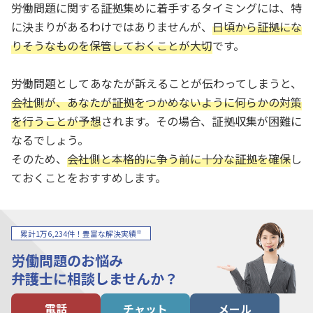
労働問題に関する証拠集めに着手するタイミングには、特
に決まりがあるわけではありませんが、
日頃から証拠にな
りそうなものを保管しておくことが大切
です。
労働問題としてあなたが訴えることが伝わってしまうと、
会社側が、あなたが証拠をつかめないように何らかの対策
を行うことが予想
されます。その場合、証拠収集が困難に
なるでしょう。
そのため、
会社側と本格的に争う前に十分な証拠を確保
し
ておくことをおすすめします。
※
累計1万6,234件！豊富な解決実績
労働問題のお悩み
弁護士に相談しませんか？
電話
チャット
メール