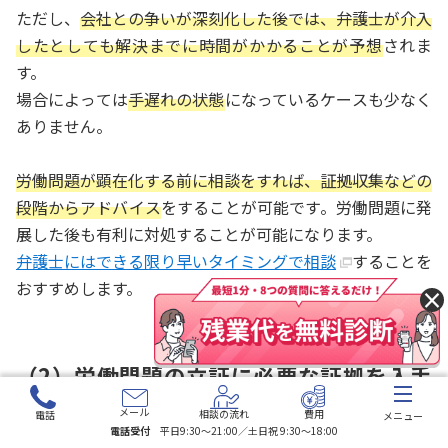
ただし、
会社との争いが深刻化した後では、弁護士が介入
したとしても解決までに時間がかかることが予想
されま
す。
場合によっては
手遅れの状態
になっているケースも少なく
ありません。
労働問題が顕在化する前に相談をすれば、証拠収集などの
段階からアドバイス
をすることが可能です。労働問題に発
展した後も有利に対処することが可能になります。
弁護士にはできる限り早いタイミングで相談
することを
おすすめします。
×
（2）労働問題の立証に必要な証拠を入手
できる
メール
相談の流れ
費用
電話
メニュー
電話受付
平日9:30〜21:00／土日祝 9:30〜18:00