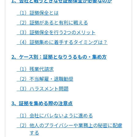
1、会社と戦うときなぜ証拠保全が必要なのか
（1）証拠保全とは
（2）証拠があると有利に戦える
（3）証拠保全を行う2つのメリット
（4）証拠集めに着手するタイミングは？
2、ケース別：証拠となりうるもの・集め方
（1）残業代請求
（2）不当解雇・退職勧奨
（3）ハラスメント問題
3、証拠を集める際の注意点
（1）会社にバレないように進める
（2）他人のプライバシーや業務上の秘密に配慮
する