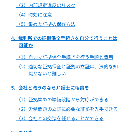
（3）内部規定違反のリスク
（4）時効に注意
（5）集めた証拠の保存方法
4、裁判所での証拠保全手続きを自分で行うことは
可能か
（1）自力で証拠保全手続きを行う手順と費用
（2）適切な証拠保全と証拠の立証は、法的な知
識がないと難しい
5、会社と戦うのなら弁護士に相談を
（1）証拠集めの準備段階から対応ができる
（2）労働問題の立証に必要な証拠を入手できる
（3）会社との交渉を任せることができる