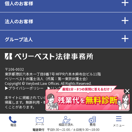
個人のお客様
法人のお客様
グループ法人
〒106-0032
東京都
港区六本木一丁目8番7号 MFPR六本木麻布台ビル11階
ベリーベスト弁護士法人（所属：第一東京弁護士会）
Copyright © Verybest Law Offices. All Rights Reserved.
▶プライバシーポリシー
▶リンクポリシー
×
本サイトに掲載されているコンテンツの著作権は、ベリーベストグループに
帰属します。無断利用・転載を発見した場合は、法的措置を取らせていただ
くことがあります。
メール
相談の流れ
費用
電話
メニュー
電話受付
平日9:30〜21:00／土日祝 9:30〜18:00