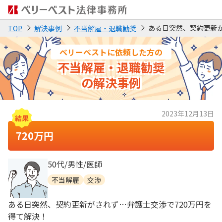
ある日突然、契約更新が
TOP
解決事例
不当解雇・退職勧奨
ベリーベストに依頼した方の
不当解雇・退職勧奨
の解決事例
2023年12月13日
720万円
50代/男性/医師
不当解雇
交渉
ある日突然、契約更新がされず…弁護士交渉で720万円を
得て解決！