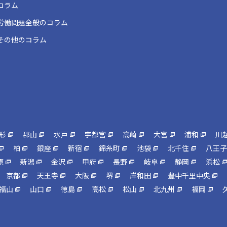
コラム
労働問題全般のコラム
その他のコラム
形
郡山
水戸
宇都宮
高崎
大宮
浦和
川
柏
銀座
新宿
錦糸町
池袋
北千住
八王子
原
新潟
金沢
甲府
長野
岐阜
静岡
浜松
京都
天王寺
大阪
堺
岸和田
豊中千里中央
福山
山口
徳島
高松
松山
北九州
福岡