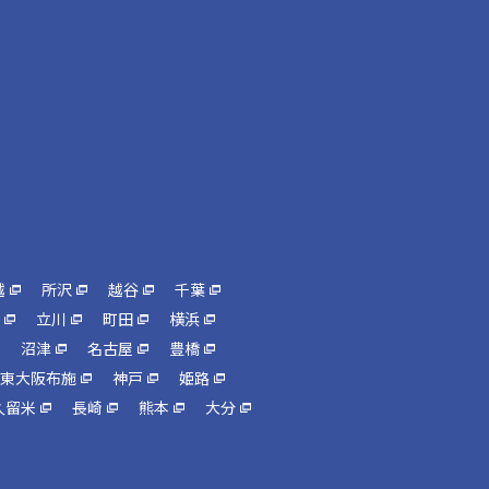
越
所沢
越谷
千葉
立川
町田
横浜
沼津
名古屋
豊橋
東大阪布施
神戸
姫路
久留米
長崎
熊本
大分