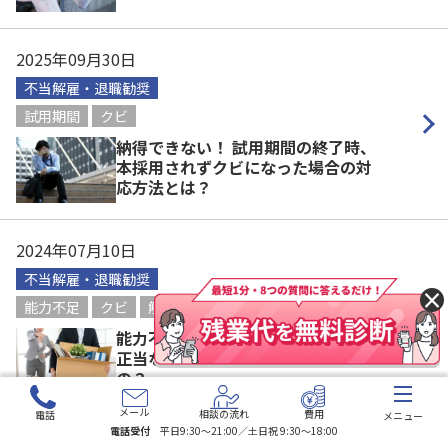
2025年09月30日
不当解雇・退職勧奨
試用期間
クビ
納得できない！ 試用期間の終了時、
本採用されずクビになった場合の対
応方法とは？
2024年07月10日
不当解雇・退職勧奨
×
能力不足
クビ
解雇
理由
弁護士
能力不足でクビに！ 「能力不足」は
正当な解雇理由として認められる
の？
メール
相談の流れ
費用
電話
メニュー
電話受付
平日9:30〜21:00／土日祝 9:30〜18:00