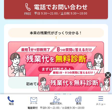
電話でお問い合わせ
平日 9:30〜21:00／土日祝 9:30〜18:00
FREE
本来の残業代がざっくり分かる！
×
迷ったらコチラ
初めての方や、相談に不安がある方へ
相談に関する
ご相談・解決までの流れ
よくある質問
メール
相談の流れ
費用
電話
弁護士に依頼する
メニュー
自宅からの弁護士相談
メリット
電話受付
平日9:30〜21:00／土日祝 9:30〜18:00