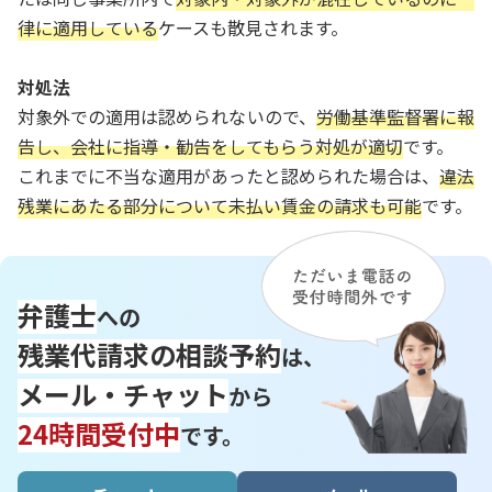
律に適用している
ケースも散見されます。
対処法
対象外での適用は認められないので、
労働基準監督署に報
告し、会社に指導・勧告をしてもらう対処が適切
です。
これまでに不当な適用があったと認められた場合は、
違法
残業にあたる部分について未払い賃金の請求も可能
です。
弁護士
への
残業代請求の相談予約
は、
メール・チャット
から
24時間受付中
です。