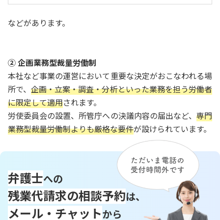
などがあります。
② 企画業務型裁量労働制
本社など事業の運営において重要な決定がおこなわれる場
所で、
企画・立案・調査・分析といった業務を担う労働者
に限定して適用
されます。
労使委員会の設置、所管庁への決議内容の届出など、
専門
業務型裁量労働制よりも厳格な要件
が設けられています。
弁護士
への
残業代請求の相談予約
は、
メール・チャット
から