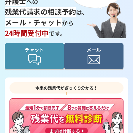
弁護士
への
残業代請求の相談予約
は、
メール・チャット
から
24時間受付中
です。
チャット
メール
本来の残業代がざっくり分かる！