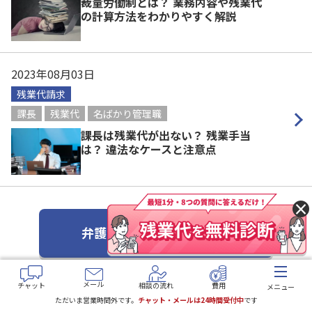
裁量労働制とは？ 業務内容や残業代
の計算方法をわかりやすく解説
2023年08月03日
残業代請求
課長
残業代
名ばかり管理職
課長は残業代が出ない？ 残業手当
は？ 違法なケースと注意点
×
弁護士コラム一覧はこちら
メール
チャット
相談の流れ
費用
メニュー
ただいま営業時間外です。
チャット・メールは24時間受付中
です