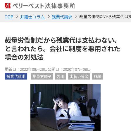
裁量労働制だから残業代は
TOP
弁護士コラム
残業代請求
裁量労働制だから残業代は支払わない、
と言われたら。会社に制度を悪用された
場合の対処法
更新日：2022年08月29日
公開日：2020年07月08日
残業代請求
裁量労働制
悪用
未払い賃金
残業