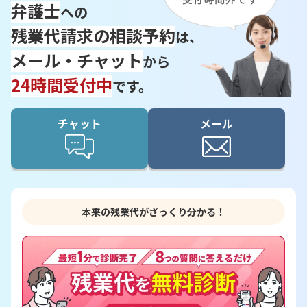
弁護士
への
残業代請求の相談予約
は、
メール・チャット
から
24時間受付中
です。
チャット
メール
本来の残業代がざっくり分かる！