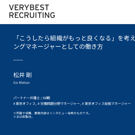
「こうしたら組織がもっと良くなる」を考
ングマネージャーとしての働き方
松井 剛
Go Matsui
パートナー弁護士 / 68期
東京オフィス, # 労働問題分野マネージャー, # 東京オフィス総務マネージャー
所属や役職、業務内容はインタビュー当時のものです。
2025年取材。