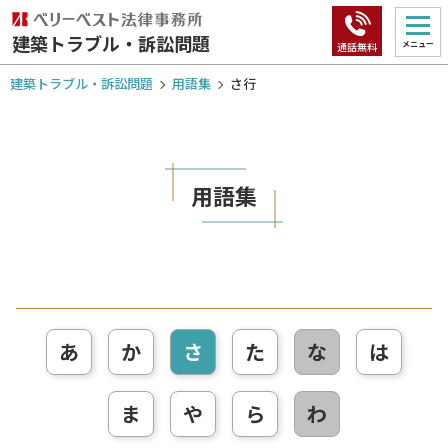
建築トラブル・訴訟問題
メニュー
通話無料
建築トラブル・訴訟問題
用語集
さ行
用語集
あ
か
さ
た
な
は
ま
や
ら
わ