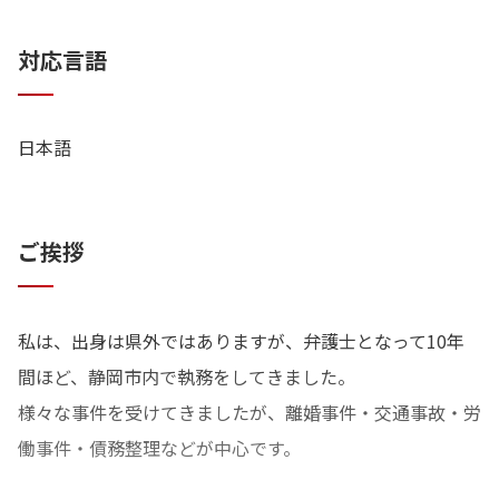
債務整理
対応言語
・ 個人の破産・個人再生など、法的整理案件の対応経験
日本語
ご挨拶
私は、出身は県外ではありますが、弁護士となって10年
間ほど、静岡市内で執務をしてきました。
様々な事件を受けてきましたが、離婚事件・交通事故・労
働事件・債務整理などが中心です。