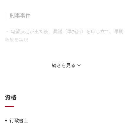
刑事事件
・ 勾留決定が出た後、異議（準抗告）を申し立て、早期
釈放を実現
交通事故案件
続きを見る
・むちうち事案の解決
・被害者がお亡くなりになっってしまった事案につき、ご
遺族からの依頼を受け、刑事事件につき被害者参加したほ
資格
か、民事訴訟にて当方の主張がおおむね認められ合計１億
円を超える支払額での解決実績あり
・高次脳機能障害が争点となった事案など、重症案件の訴
行政書士
訟事件対応経験あり