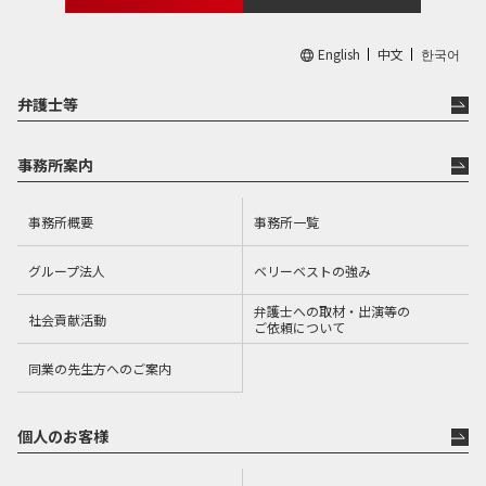
てしまうことになります。
このため、相談者の方々には、法律問題はどういったこと
English
中文
한국어
でも弁護士に相談していただくことが、より適切な解決と
弁護士等
時間や労力の有効活用につながります。
事務所案内
仕事をする上で心がけていること
事務所概要
事務所一覧
弁護士はサービス業であり、他のサービス業と同様、お客
グループ法人
ベリーベストの強み
様の満足が最も得るべき価値だと考えております。
弁護士への取材・出演等の
その実現のため、丁寧な職務遂行を心がけております。
社会貢献活動
ご依頼について
とくにみなさまに対して説明をする際には、わかりやすい
同業の先生方へのご案内
言葉で、納得していただけるよう丁寧に進めて参ります。
個人のお客様
職務信条