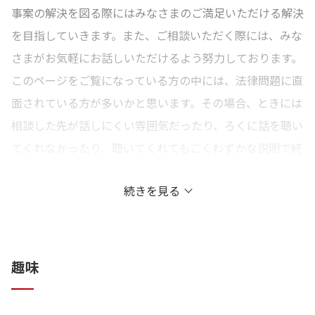
事案の解決を図る際にはみなさまのご満足いただける解決
を目指していきます。また、ご相談いただく際には、みな
さまがお気軽にお話しいただけるよう努力しております。
このページをご覧になっている方の中には、法律問題に直
面されている方が多いかと思います。その場合、ときには
相談した先が話しにくい雰囲気だったり、ろくに話を聴い
てくれなかったり、聴いてくれてもごくわずかな説明で終
わってしまい、わからずじまいだったこともあるかもしれ
続きを見る
ません。私は、そのようにはせず、みなさまがお話ししや
すいよう心を配り、お話もじっくり伺ってご納得いただけ
るまでご説明いたします。
趣味
法律問題について弁護士に相談することには、主に2つの
メリットがあります。それは、より適正・妥当な解決を得