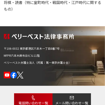
将棋・読書（特に室町時代・戦国時代・江戸時代に関する
られること、また相談者の方にとって大切な時間や労力を
もの）
最小化できることです。
1点目について、法律問題を自分だけで解決しようとしま
すと、知らなかったり誤解してしまったことによりときに
不適切な解決がされるときがあります。弁護士に相談して
アドバイスを受ければ、より良い解決を図ることができま
す。
〒106-0032 東京都港区六本木一丁目8番7号
MFPR六本木麻布台ビル11階
2点目について、法律問題は内容を理解した上で書類の作
ベリーベスト弁護士法人（所属：第一東京弁護士会）
成・提出など手続を進めていくことになります。ですが、
法律問題は専門用語が多くてわかりにくく、理解するだけ
でも時間や労力がかかってしまい、さらにその上で手続を
進めていくことになりますのでさらに時間と労力がかかり
ます。そうしますと、みなさんにとって大切な、時間や労
力といったものが失われてしまい、わずらわしい思いをし
電話問い合わせ一覧
メール問い合わせ一覧