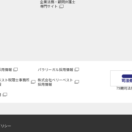
企業法務・顧問弁護士
専門サイト
採用情報
パラリーガル採用情報
ベスト税理士事務所
株式会社ベリーベスト
報
採用情報
79期司
用
ポリシー