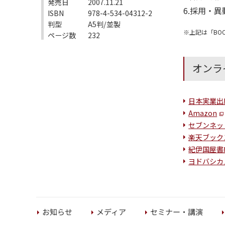
発売日
2007.11.21
6.採用・
ISBN
978-4-534-04312-2
判型
A5判/並製
※上記は「BO
ページ数
232
オンラ
日本実業出
Amazon
セブンネッ
楽天ブック
紀伊国屋書
ヨドバシカ
セミナー・講演
お知らせ
メディア