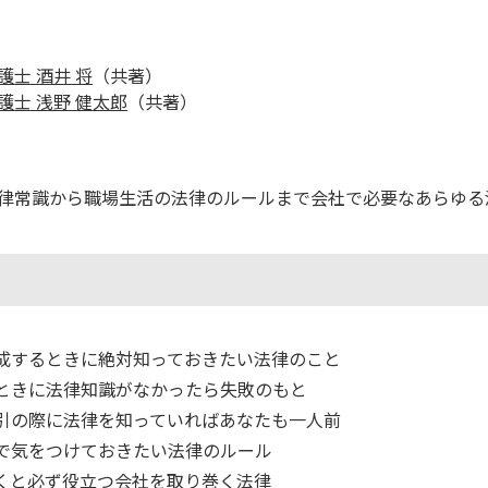
護士 酒井 将
（共著）
護士 浅野 健太郎
（共著）
律常識から職場生活の法律のルールまで会社で必要なあらゆる
作成するときに絶対知っておきたい法律のこと
るときに法律知識がなかったら失敗のもと
取引の際に法律を知っていればあなたも一人前
活で気をつけておきたい法律のルール
おくと必ず役立つ会社を取り巻く法律