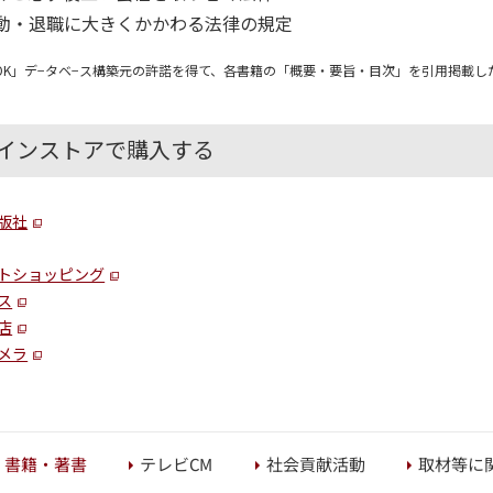
異動・退職に大きくかかわる法律の規定
OK」デ−タベ−ス構築元の許諾を得て、各書籍の「概要・要旨・目次」を引用掲載し
インストアで購入する
版社
トショッピング
ス
店
メラ
取材等に
社会貢献活動
書籍・著書
テレビCM