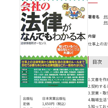
著者名
弁
弁
内容
仕事上の法
目次
1.文書を
2.契約す
3.営業・
出版社
日本実業出版社
4.職場生
定価
1,650円（税込）
5.知って