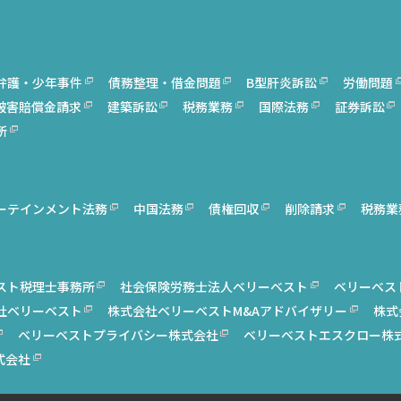
弁護・少年事件
債務整理・借金問題
B型肝炎訴訟
労働問題
被害賠償金請求
建築訴訟
税務業務
国際法務
証券訴訟
所
ーテインメント法務
中国法務
債権回収
削除請求
税務業
スト税理士事務所
社会保険労務士法人ベリーベスト
ベリーベス
社ベリーベスト
株式会社ベリーベストM&Aアドバイザリー
株式
ベリーベストプライバシー株式会社
ベリーベストエスクロー株
式会社