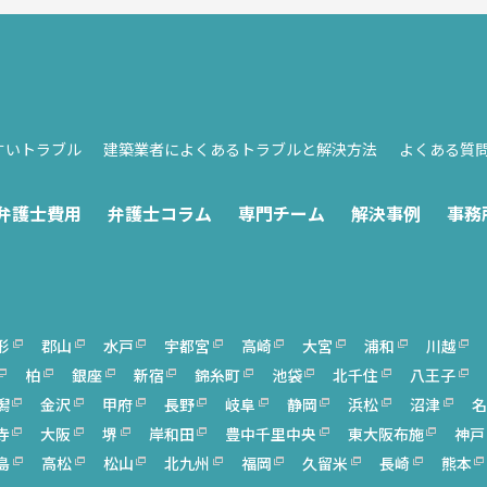
すいトラブル
建築業者によくあるトラブルと解決方法
よくある質
弁護士費用
弁護士コラム
専門チーム
解決事例
事務
形
郡山
水戸
宇都宮
高崎
大宮
浦和
川越
柏
銀座
新宿
錦糸町
池袋
北千住
八王子
潟
金沢
甲府
長野
岐阜
静岡
浜松
沼津
名
寺
大阪
堺
岸和田
豊中千里中央
東大阪布施
神戸
島
高松
松山
北九州
福岡
久留米
長崎
熊本