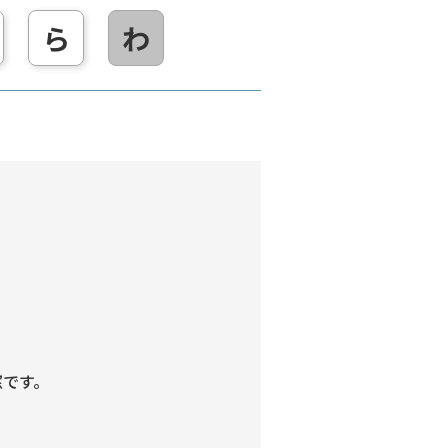
ら
わ
窓です。