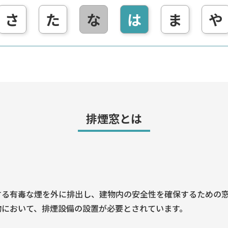
さ
た
な
は
ま
や
排煙窓とは
する有毒な煙を外に排出し、建物内の安全性を確保するための
物において、排煙設備の設置が必要とされています。