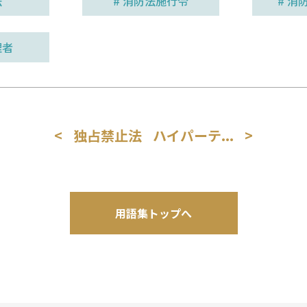
法
# 消防法施行令
# 消
理者
<
独占禁止法
ハイパーテ...
>
用語集トップへ