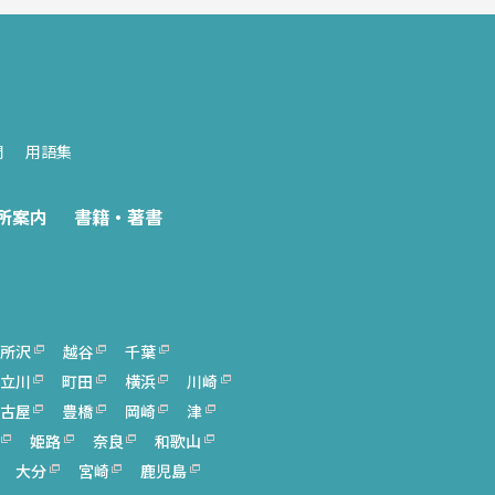
問
用語集
所案内
書籍・著書
所沢
越谷
千葉
立川
町田
横浜
川崎
古屋
豊橋
岡崎
津
姫路
奈良
和歌山
大分
宮崎
鹿児島