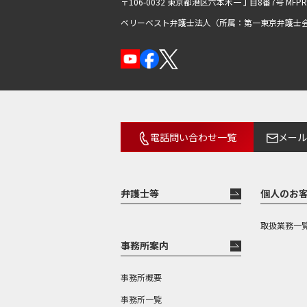
〒106-0032 東京都港区六本木一丁目8番7号
MFP
ベリーベスト弁護士法人（所属：第一東京弁護士
電話問い合わせ一覧
メール
弁護士等
個人のお
取扱業務一
事務所案内
事務所概要
事務所一覧