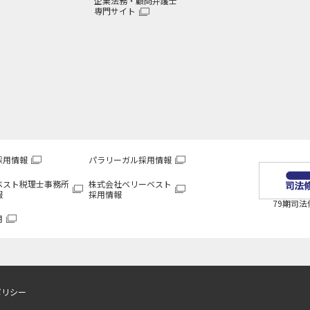
企業法務・顧問弁護士
専門サイト
採用情報
パラリーガル採用情報
ベスト税理士事務所
株式会社ベリーベスト
報
採用情報
79期司
用
ポリシー