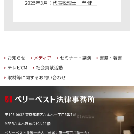
2025年3月：
代表税理士 岸 健一
セミナー・講演
書籍・著書
お知らせ
メディア
社会貢献活動
テレビCM
取材等に関するお問い合わせ
〒106-0032 東京都港区六本木一丁目8番7号
MFPR六本木麻布台ビル11階
ベリーベスト弁護士法人（所属：第一東京弁護士会）