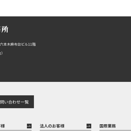
R六本木麻布台ビル11階
会）
問い合わせ一覧
客様
法人のお客様
国際業務