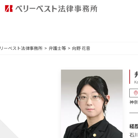
リーベスト法律事務所
弁護士等
向野 花音
K
神奈
経
石