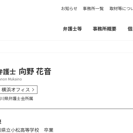
お知らせ
事務所一覧
取材等につ
弁護士等
事務所概要
個
向野 花音
弁護士
anon Mukaino
横浜オフィス
川県弁護士会
所属
歴
川県立小松高等学校 卒業