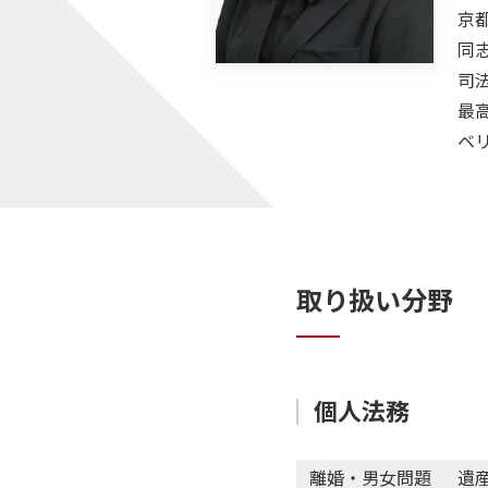
京
同
司
最
ベ
取り扱い分野
個人法務
離婚・男女問題
遺