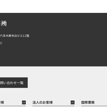
R六本木麻布台ビル11階
会）
問い合わせ一覧
客様
法人のお客様
国際業務