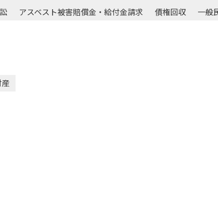
訟
アスベスト被害賠償金・給付金請求
債権回収
一般
財産