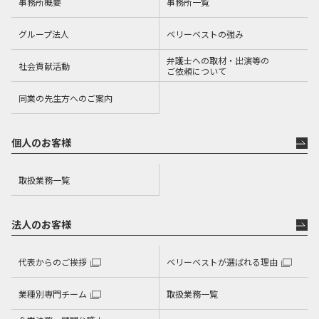
困っている人に寄り添うことができるものと自負しており
事務所概要
事務所一覧
ます。
グループ法人
ベリーベストの強み
弁護士への取材・出演等の
社会貢献活動
ですので、勇気を出してご連絡くださったご相談者様に
ご依頼について
は、親身になってお話を聞くことを第一に、お客様が本当
同業の先生方へのご案内
に望むものが何なのかを最大限に考え、Very bestな解決
を目指して、弁護士活動に努めてまいります。
個人のお客様
取扱業務一覧
仕事をする上で心がけていること
法人のお客様
親身になって相談を聞き、お客様が本当に望むものが何な
のかを最大限に考える。
代表からのご挨拶
ベリーベストが選ばれる理由
業種別専門チーム
取扱業務一覧