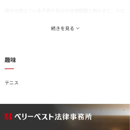
自分の抱えている不安や悩みが法律問題と知らずに、ただ
自分を責め続けて不安な日々を過ごされている方も多くい
続きを見る
らっしゃるのではないでしょうか。
その悩み、私たちの力がお役に立つかもしれません。
私たちは、お客様が抱える不安や悩みの原因となる「法律
趣味
問題」を解決するお手伝いをしております。
当事務所には、「お客様の最高のパートナーでありた
テニス
い。」をモットーに、法律問題を解決するプロが集結して
います。
「弁護士」と聞くと、なんだか偉そう、見透かされたり怒