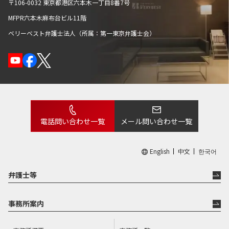
られたりするかもしれない、話しづらそう…といったイメ
〒106-0032 東京都港区六本木一丁目8番7号
ージをお持ちの方もいらっしゃるかもしれません。
MFPR六本木麻布台ビル11階
ですが、当事務所には、お客様が抱える問題に対し、
ベリーベスト弁護士法人（所属：第一東京弁護士会）
「Very best ＝ 一生懸命」に向き合い、「Very best ＝ 精
一杯」のサービスを提供し、お客様の「Very best ＝ 最高
の」パートナーでありたい、そんな願いをもった弁護士が
所属しています。
電話問い合わせ一覧
メール問い合わせ一覧
私もまた、このような願いをもった弁護士の一人です。
私は、これまで沢山の人に支えられ、励まされ、迷惑をか
English
中文
한국어
けて育ってきました。
弁護士等
そんな自分の無力さに呆れ、いつか与えられてきた優しさ
を、自分のできる方法で社会に還元したいと思い、弁護士
事務所案内
になりました。このように苦労してきた人間だからこそ、