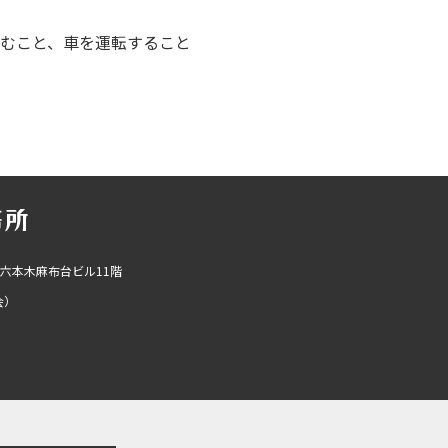
むこと、車を運転すること
R六本木麻布台ビル11階
会）