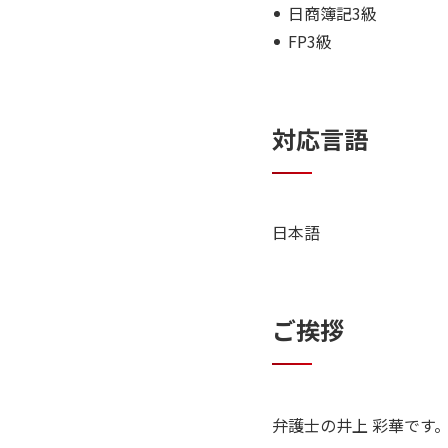
日商簿記3級
FP3級
対応言語
日本語
ご挨拶
弁護士の井上 彩華です