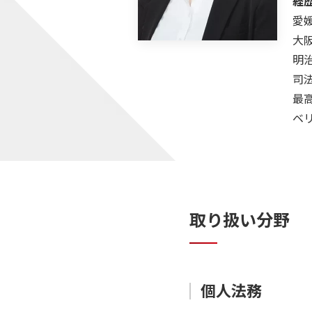
経
愛
大
明
司
最
ベ
取り扱い分野
個人法務