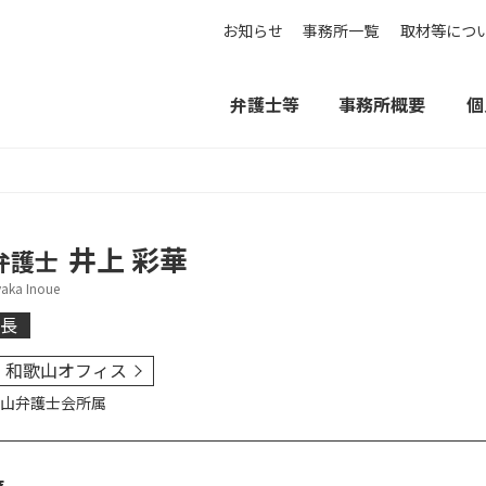
お知らせ
事務所一覧
取材等につ
弁護士等
事務所概要
個
井上 彩華
弁護士
yaka Inoue
長
和歌山オフィス
山弁護士会
所属