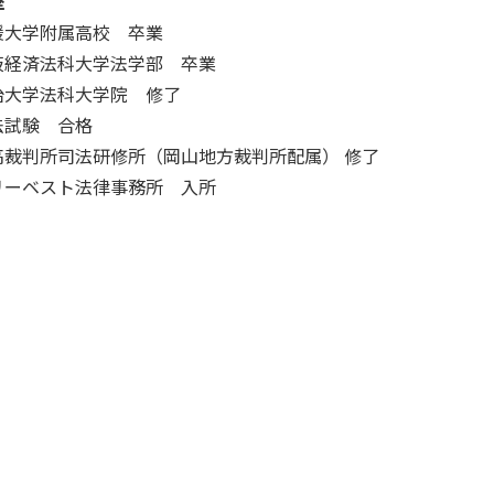
歴
媛大学附属高校 卒業
阪経済法科大学法学部 卒業
治大学法科大学院 修了
法試験 合格
高裁判所司法研修所（岡山地方裁判所配属） 修了
リーベスト法律事務所 入所