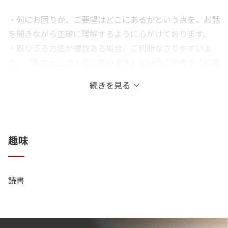
・何にお困りか、ご要望はどこにあるかという点を、お話
を聞きながら正確に理解するように心がけております。
・取りうる方法が複数ある場合、ご判断なさりやすいよ
う、「私ならこうすると思います」というご参考までに意
見をあわせてお伝えするよう心がけております。
続きを見る
職務信条
誠心誠意取り組むこと
趣味
読書