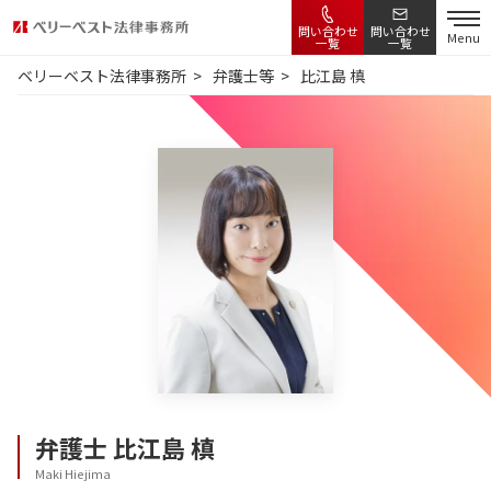
問い合わせ
問い合わせ
Menu
一覧
一覧
ベリーベスト法律事務所
弁護士等
比江島 槙
弁護士
比江島 槙
Maki Hiejima