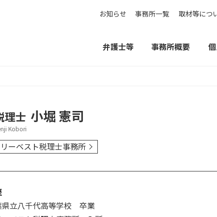
お知らせ
事務所一覧
取材等につ
弁護士等
事務所概要
個
小堀 憲司
税理士
nji Kobori
ベリーベスト税理士事務所
歴
葉県立八千代高等学校 卒業