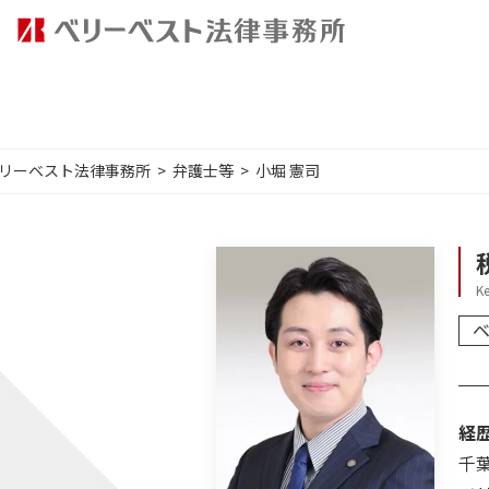
リーベスト法律事務所
弁護士等
小堀 憲司
Ke
経
千