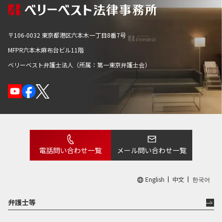
な出来事かもしれません。その重みを常に意識して真摯に
対応し、相談してよかったと思っていただけるように尽力
〒106-0032 東京都港区六本木一丁目8番7号
いたします。どうぞお一人で悩まれずに、お気軽にご相談
MFPR六本木麻布台ビル11階
ください。
ベリーベスト弁護士法人（所属：第一東京弁護士会）
仕事をする上で心がけていること
お客様の一番の味方として、常にお客様の心に寄り添い、
情熱を持ってお一人ずつ迅速かつ丁寧に対応することを心
がけております。
電話問い合わせ一覧
メール問い合わせ一覧
お客様が抱えるトラブルと正面から向き合い、お客様の不
安やストレスを解消して、最善の解決がもたらせるように
English
中文
한국어
尽力いたします。
弁護士等