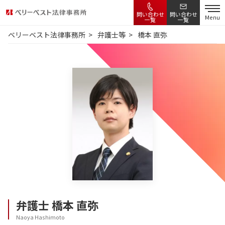
問い合わせ
問い合わせ
Menu
一覧
一覧
ベリーベスト法律事務所
弁護士等
橋本 直弥
弁護士
橋本 直弥
Naoya Hashimoto