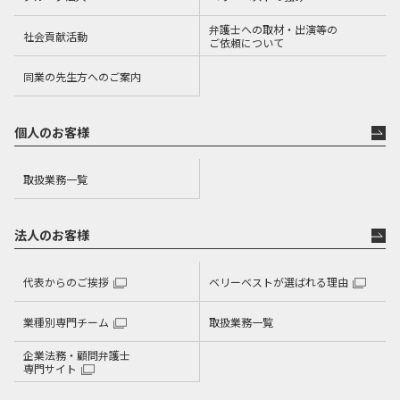
同時に、弁護士としての立場から、事件を客観的・冷静に
分析し、見通しや問題点を真摯に説明するよう努めており
弁護士への取材・出演等の
社会貢献活動
ご依頼について
ます。
同業の先生方へのご案内
職務信条
個人のお客様
真摯・誠実
取扱業務一覧
法人のお客様
代表からのご挨拶
ベリーベストが選ばれる理由
業種別専門チーム
取扱業務一覧
企業法務・顧問弁護士
専門サイト