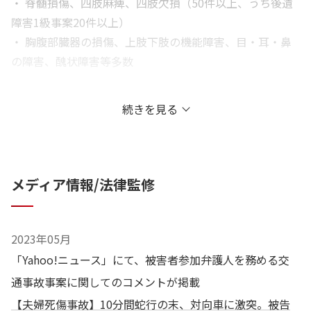
・ 脊髄損傷、四肢麻痺、四肢欠損（50件以上、うち後遺
障害1級事案20件以上）
・ 胸腹部臓器の損傷、上肢下肢の機能障害、目・耳・鼻
の障害、醜状障害等多数
企業法務分野
続きを見る
・ 企業危機管理、リスクマネジメント対応
メディア情報/法律監修
その他分野
・刑事事件被害者参加代理人多数
2023年05月
・個人法人からの損害賠償請求訴訟（原告側、被告側）
「Yahoo!ニュース」にて、被害者参加弁護人を務める交
通事故事案に関してのコメントが掲載
【夫婦死傷事故】10分間蛇行の末、対向車に激突。被告