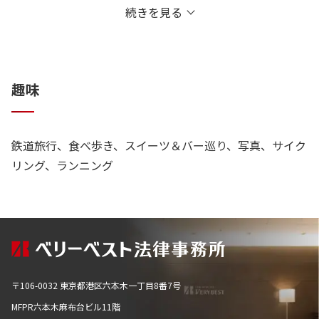
続きを見る
験が豊富です。
難度の高い交通事故案件を担当する上では、保険や医療・
介護、工学などの、様々な専門知識が必要となります。そ
趣味
れだけ、弁護士による力量の差が、結果に大きく影響しま
す。
鉄道旅行、食べ歩き、スイーツ＆バー巡り、写真、サイク
そこで私は、これまで保険会社や医療機関、捜査機関、行
リング、ランニング
政などとの折衝を重ねたり、専門書を読み込むことによっ
て、知見を深め、被害者の方々の救済につなげてきまし
た。
特に、医学知識に関しては、これまでの経験を通じて人脈
を築き、高い専門性を備えております。交通事故はもちろ
ん、様々な案件において活用することが可能です。
〒106-0032 東京都港区六本木一丁目8番7号
MFPR六本木麻布台ビル11階