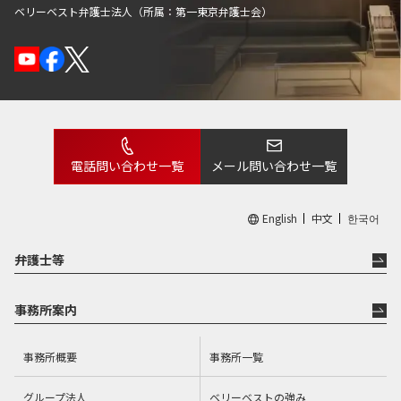
ベリーベスト弁護士法人（所属：第一東京弁護士会）
後遺症を負った被害者の苦しみや、肉親を失った遺族の悲
しみを、消し去ることはできません。
だからこそ、被害に見合った賠償金を獲得する必要があり
ます。
私自身、突然の事故で被害者遺族となり、途方に暮れた経
験を踏まえ、1人でも多くの被害者およびご家族の方々の
電話問い合わせ一覧
メール問い合わせ一覧
お力になれるよう、これまで研鑽を積んでまいりました。
お客様と共に、最善の結果を目指して、全力で取り組む所
English
中文
한국어
存です。
弁護士等
仕事をする上で心がけていること
事務所案内
私自身が交通事故被害者（遺族）であることを踏まえ、お
事務所概要
事務所一覧
客様のお気持ちに深く寄り添うことを心がけております。
グループ法人
ベリーベストの強み