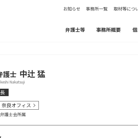
お知らせ
事務所一覧
取材等につ
弁護士等
事務所概要
個
中辻 猛
弁護士
keshi Nakatsuji
長
奈良オフィス
弁護士会
所属