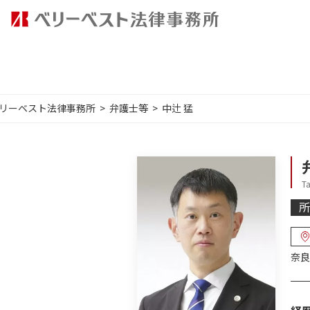
リーベスト法律事務所
弁護士等
中辻 猛
Ta
所
奈良