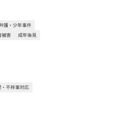
弁護・少年事件
者被害
成年後見
理・不祥事対応