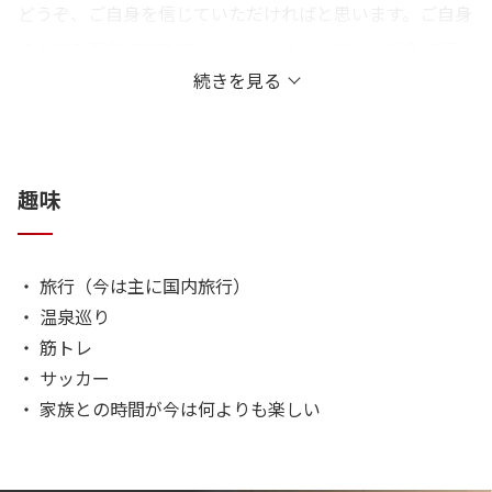
どうぞ、ご自身を信じていただければと思います。ご自身
の人生を真剣に生きていらっしゃるからこそ、紛争に気づ
続きを見る
かれたのだと思います。共に事件解決まで歩んでまいりま
しょう。
仕事をする上で心がけていること
趣味
・ 依頼者の良き伴走者であれ
・ 事実を冷静かつ客観的に捉えること
・ 旅行（今は主に国内旅行）
・ 事件は全て当事者にとっては人生の一大事であると捉
・ 温泉巡り
えよ
・ 筋トレ
・ 依頼者自身の力や信念を信じること
・ サッカー
・ 家族との時間が今は何よりも楽しい
職務信条