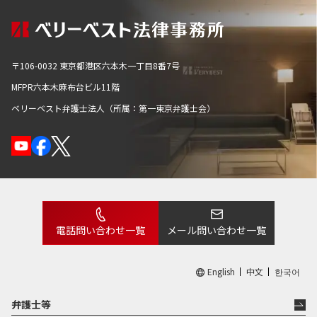
・ 疾風知勁草
・ 貴而知恭、富而知倹
・ 驕兵必敗
〒106-0032 東京都港区六本木一丁目8番7号
・ 人、之を行うに断ずれば、鬼神も之を避く
MFPR六本木麻布台ビル11階
ベリーベスト弁護士法人（所属：第一東京弁護士会）
電話問い合わせ一覧
メール問い合わせ一覧
English
中文
한국어
弁護士等