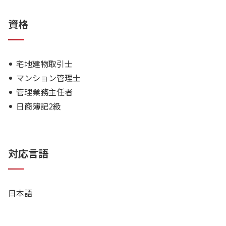
・ 準抗告・保釈請求による身体開放を獲得。保釈請求却
資格
下に対する準抗告も獲得。不起訴獲得も多数。
宅地建物取引士
マンション管理士
管理業務主任者
日商簿記2級
対応言語
日本語