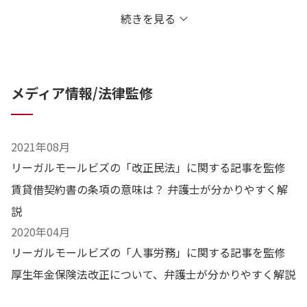
続きを見る
労働分野
・ 残業代請求事件では多くの争点を経験。歩合給・固定
メディア情報/法律監修
残業代等の使用者側の反論を制し、多数の事件を解決。
・ 解雇事件は労働審判での判断を覆し、訴訟で地道な立
証活動を通じて賃金6か月分の解決金を獲得。他事件では
2021年08月
金750万円での解雇事件解決。
リーガルモールビズの「改正民法」に関する記事を監修
賃貸借契約書の条項の意味は？ 弁護士が分かりやすく解
相続分野
説
2020年04月
・ 相続人15人の遺産分割協議を解決。約4000万円の相続
リーガルモールビズの「人事労務」に関する記事を監修
財産を獲得。
厚生年金保険法改正について、弁護士が分かりやすく解説
刑事分野