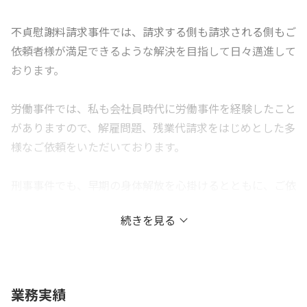
不貞慰謝料請求事件では、請求する側も請求される側もご
依頼者様が満足できるような解決を目指して日々邁進して
おります。
労働事件では、私も会社員時代に労働事件を経験したこと
がありますので、解雇問題、残業代請求をはじめとした多
様なご依頼をいただいております。
刑事事件でも、早期の身体解放を心掛けるとともに、ご依
頼者様の公判後の人生も見据えた活動を心掛けておりま
続きを見る
す。
交通事故事件では、保険会社提示金額を粘り強く交渉し、
訴訟においても丁寧な立証を実践してまいりました。特
業務実績
に、後遺症の診断をお医者様からご判断いただけるよう