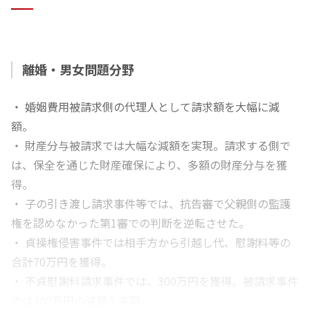
に、お医者様への意見提示を含めた幅広いサポートを行っ
ております。
離婚・男女問題分野
相続分野では、私自身が大きな相続紛争を経験したことも
あって、分割協議等で多様な提案を通じて紛争解決へと導
・ 婚姻費用被請求側の代理人として請求額を大幅に減
けるよう心掛けております。
額。
・ 財産分与被請求では大幅な減額を実現。請求する側で
企業法務分野では、私の父が中小企業の経営者だったこと
は、保全を通じた財産確保により、多額の財産分与を獲
もあり、スタートアップ企業や中小企業の経営者の皆様を
得。
支える仕事に喜びを感じております。優良企業を経営者の
・ 子の引き渡し請求事件等では、抗告審で父親側の監護
皆様と共に飛躍させるお手伝いができればと考えておりま
権を認めなかった第1審での判断を逆転させた。
す。
・ 貞操権侵害事件では相手方から引越し代、慰謝料等の
合計70万円を獲得。
・ 不貞慰謝料請求事件では、300万円を獲得。被請求事件
では300万円の減額を実現。