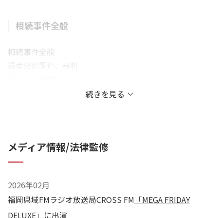
相続事件全般
相続事件全般
遺産分割調停、審判
遺留分侵害額請求訴訟等
相続放棄、限定承認
続きを見る
不在者財産管理人、遺言執行者
遺言書作成
メディア情報/法律監修
刑事事件全般
窃盗事件
2026年02月
特殊詐欺（いわゆるオレオレ詐欺）事件
福岡県域FMラジオ放送局CROSS FM
「MEGA FRIDAY
痴漢・盗撮事件
DELUXE」
に出演