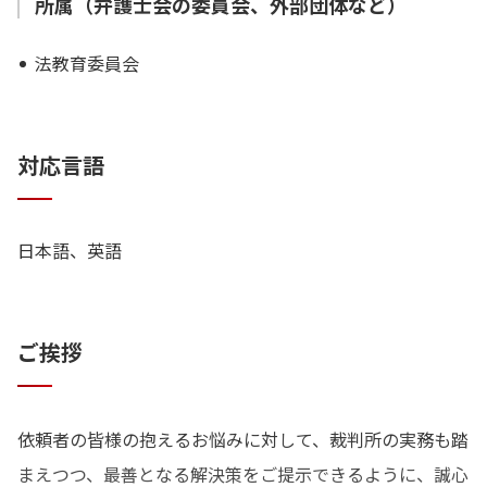
所属（弁護士会の委員会、外部団体など）
コンプライアンス相談
各種契約書の作成，内容チェック等
法教育委員会
以上のほか、不動産に関する紛争（明渡訴訟等）、交通事
故交渉・訴訟対応、債務整理（任意整理，破産，個人再
対応言語
生）等の対応をしています。
日本語、英語
ご挨拶
依頼者の皆様の抱えるお悩みに対して、裁判所の実務も踏
まえつつ、最善となる解決策をご提示できるように、誠心