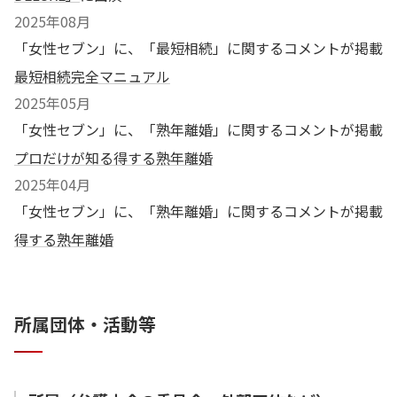
否認・無罪主張事件対応
2025年08月
犯罪被害者側対応
「女性セブン」に、「最短相続」に関するコメントが掲載
少年事件
最短相続完全マニュアル
2025年05月
労働事件全般
「女性セブン」に、「熟年離婚」に関するコメントが掲載
プロだけが知る得する熟年離婚
未払賃金（残業代）請求事件
2025年04月
不当解雇・退職勧奨事件
退職代行
「女性セブン」に、「熟年離婚」に関するコメントが掲載
セクハラ，パワハラなどのハラスメントに関する慰謝料請
得する熟年離婚
求
企業法務
所属団体・活動等
会社顧問業務全般
問題のある従業員に対する対応相談