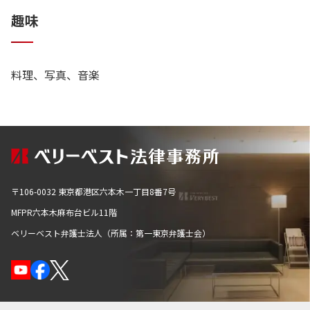
情があることがほとんどです。
趣味
インターネットでいろいろな情報に触れることができ、AI
に相談したりすることもできる時代ですが、そのような時
代だからこそ、お悩みに応じた適切なアドバイスができる
料理、写真、音楽
よう、精進しています。
法律上どうしても難しいこと、裁判官の判断に期待ができ
ないことについても、メリット、デメリットを並べるだけ
の平面的なアドバイスに尽きず、具体的な戦略を提案でき
るように心がけています。
〒106-0032 東京都港区六本木一丁目8番7号
MFPR六本木麻布台ビル11階
職務信条
ベリーベスト弁護士法人（所属：第一東京弁護士会）
依頼者利益の保護、実現