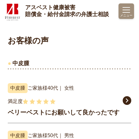
アスベスト健康被害
トップページ
お客様の声
中皮腫
賠償金・給付金請求の弁護士相談
メニュー
お客様の声
中皮腫
中皮腫
ご家族様
40代
女性
満足度
ベリーベストにお願いして良かったです
中皮腫
ご家族様
50代
男性