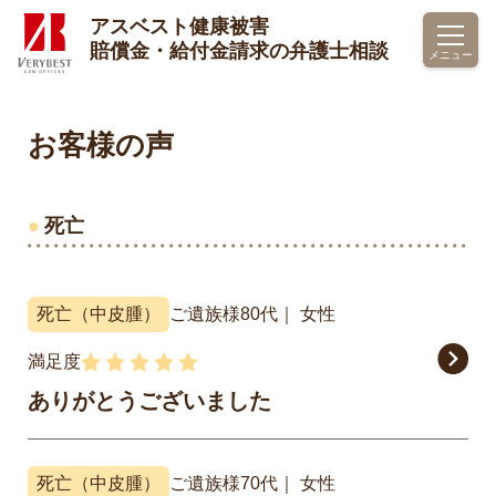
アスベスト健康被害
トップページ
お客様の声
死亡
賠償金・給付金請求の弁護士相談
メニュー
お客様の声
死亡
死亡（中皮腫）
ご遺族様
80代
女性
満足度
ありがとうございました
死亡（中皮腫）
ご遺族様
70代
女性