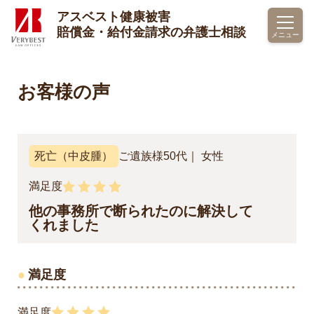
アスベスト健康被害
トップページ
お客様の声
死亡
他の事務所で断られたのに解決
賠償金・給付金請求の弁護士相談
メニュー
お客様の声
死亡（中皮腫）
ご遺族様
50代
女性
満足度
他の事務所で断られたのに解決して
くれました
満足度
満足度