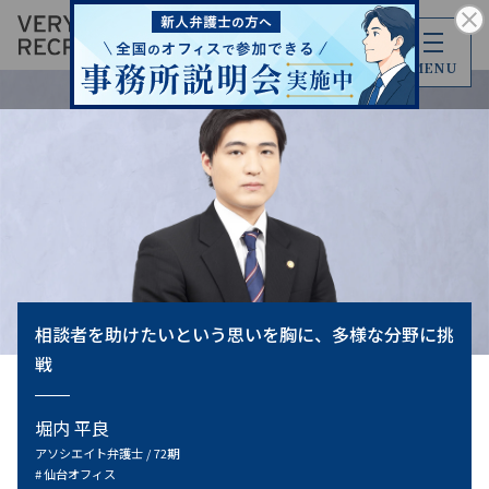
MENU
相談者を助けたいという思いを胸に、多様な分野に挑
戦
堀内 平良
アソシエイト弁護士 / 72期
仙台オフィス