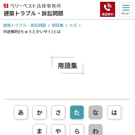
建築トラブル・訴訟問題
メニュー
通話無料
建築トラブル・訴訟問題
用語集
た行
中途解約(ちゅうとかいやく)とは
用語集
あ
か
さ
た
な
は
ま
や
ら
わ