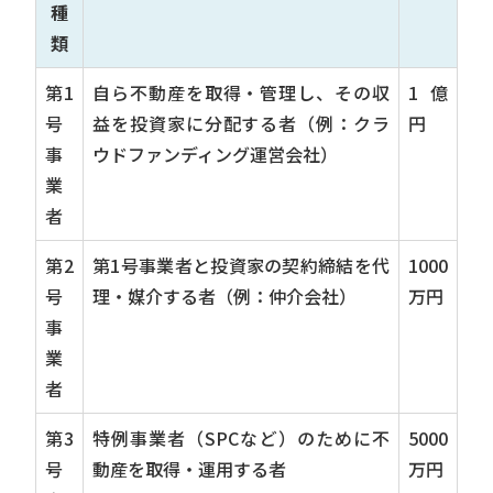
種
類
第1
自ら不動産を取得・管理し、その収
1億
号
益を投資家に分配する者（例：クラ
円
事
ウドファンディング運営会社）
業
者
第2
第1号事業者と投資家の契約締結を代
1000
号
理・媒介する者（例：仲介会社）
万円
事
業
者
第3
特例事業者（SPCなど）のために不
5000
号
動産を取得・運用する者
万円